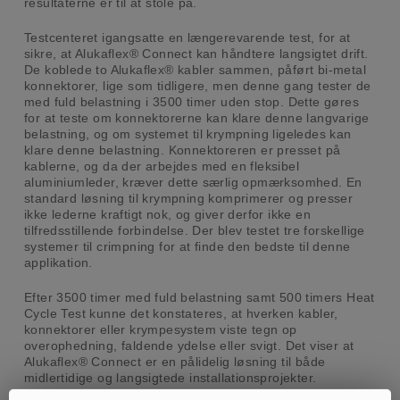
resultaterne er til at stole på.
Testcenteret igangsatte en længerevarende test, for at
sikre, at Alukaflex® Connect kan håndtere langsigtet drift.
De koblede to Alukaflex® kabler sammen, påført bi-metal
konnektorer, lige som tidligere, men denne gang tester de
med fuld belastning i 3500 timer uden stop. Dette gøres
for at teste om konnektorerne kan klare denne langvarige
belastning, og om systemet til krympning ligeledes kan
klare denne belastning. Konnektoreren er presset på
kablerne, og da der arbejdes med en fleksibel
aluminiumleder, kræver dette særlig opmærksomhed. En
standard løsning til krympning komprimerer og presser
ikke lederne kraftigt nok, og giver derfor ikke en
tilfredsstillende forbindelse. Der blev testet tre forskellige
systemer til crimpning for at finde den bedste til denne
applikation.
Efter 3500 timer med fuld belastning samt 500 timers Heat
Cycle Test kunne det konstateres, at hverken kabler,
konnektorer eller krympesystem viste tegn op
overophedning, faldende ydelse eller svigt. Det viser at
Alukaflex® Connect er en pålidelig løsning til både
midlertidige og langsigtede installationsprojekter.