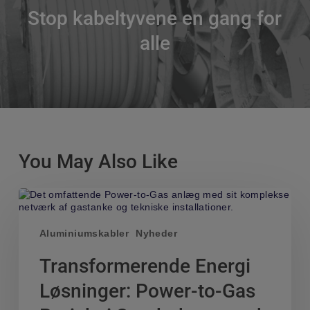
Stop kabeltyvene en gang for
alle
You May Also Like
Transformerende
Energi
Løsninger:
Power-
Aluminiumskabler
Nyheder
to-
Gas
Transformerende Energi
Projekt
i
Løsninger: Power-to-Gas
Sønderborg
med