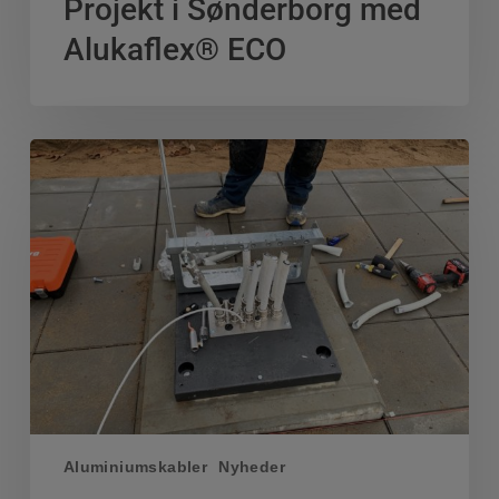
Projekt i Sønderborg med
Alukaflex®
ECO
Alukaflex® ECO
Ladestationer
på
Dandyvej
i
Vejle
Aluminiumskabler
Nyheder