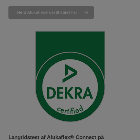
Hent Alukaflex® certifikatet her
Langtidstest af Alukaflex® Connect på