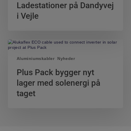
Ladestationer på Dandyvej
i Vejle
Plus
Pack
bygger
nyt
Aluminiumskabler
Nyheder
lager
med
Plus Pack bygger nyt
solenergi
på
lager med solenergi på
taget
taget