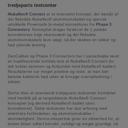
tredjeparts testcenter
Alukaflex® Connect
er et innovativt koncept, der består af
det fleksible Alukaflex® aluminiumskabel og special-
udviklede Powersafe bi-metal konnektorer fra
Phase 3
Connectors
. Konceptet drager fordel af de 1 polede
konnektorers høje strømværdi og det fleksible
aluminiumskabels lave vægt, så der skabes en sikker og
højt ydende løsning.
DanCables og Phase 3 Connectors har i samarbejde lavet
en kvalificerende korttids-test af Alukaflex® Connect (to
stik koblet sammen og forbundet med Alukaflex® kabler).
Resultaterne var meget positive og viste, at man kan
belaste kablerne højt uden at forsage overophedning i
stikket.
Derfor blev et anerkendt tredjeparts testcenter kontaktet
med henblik på at langtidsteste Alukaflex® Connect
konceptet (og dermed Alukaflex® kablet samt
konnektorer). Dette testcenter har stor erfaring med
elektriske forbindelser, og aluminiumskabler i
almindelighed. Denne ekspertise giver en sikkerhed for, at
testen bliver udført korrekt, uvildigt og meget grundigt, så