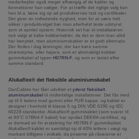
medarbejder også meget afhængig af de kabler og
konnektorer han vælger. For at træffe det rigtige valg kan
han bl.a. læne sig op ad produkternes test og certifikater.
Det giver en indledende tryghed, men for at være helt
sikker i produktvalget bør man allerhelst teste udstyret
som et samlet system. Historisk set har el-installatøren
nok valgt at købe kobberkabler, da det er dem man altid
har benyttet, men aluminiumskabler er et godt alternativ.
Der findes i dag løsninger, der kan køre samme
strømstyrke, eller højere, som et almindeligt kobber
gummikabel af typen
H07RN-F
, og som er testet efter
samme standard.
Alukaflex
®
det fleksible aluminiumskabel
DanCables har fået udviklet et
yderst fleksibelt
aluminiumskabel
til midlertidige installationer. Det fås med
op til 5 ledere med gummi eller PUR kappe, og kablet er
designet i henhold til klasse 5 og DIN VDE 0295 og IEC
60228 standarder. Alukaflex® gummikablet (som svarer til
et 90°C 07BN4-F kabel) har opnået DEKRA-certifikat, og
er dermed en fin erstatning for H07RN-F gummikablet.
Alukaflex® kablet er samtidigt op til 40% lettere i vægt og
markant billigere i indkøb, da priserne på råvarerne er