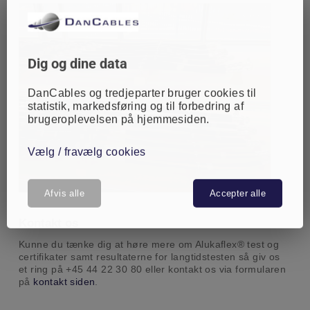
Dig og dine data
DanCables og tredjeparter bruger cookies til
statistik, markedsføring og til forbedring af
brugeroplevelsen på hjemmesiden.
Vælg / fravælg cookies
Afvis alle
Accepter alle
Kontakt os
Kunne du tænke dig at høre mere om Alukaflex® test og
certifikater samt resultaterne for langtidstesten så giv os
et ring på +45 44 22 30 80 eller kontakt os via formularen
på
kontakt siden
.